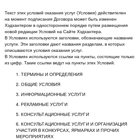
Текст этих условий оказания услуг (Условия) действителен
на момент подписания Договора может быть изменен
Хэдхантером в одностороннем порядке путем размещения
новой редакции Условий на Сайте Хэдхантера.
В Условиях используются заголовки, обозначающие название
услуги. Эти заголовки дают названия разделам, в которых
описываются условия оказания услуг.
В Условиях используются ссылки на пункты, состоящие только
из цифр. Такие ссылки ведут на пункты этих Условий.
1. ТЕРМИНЫ И ОПРЕДЕЛЕНИЯ
2. ОБЩИЕ УСЛОВИЯ
3. ИНФОРМАЦИОННЫЕ УСЛУГИ
1.1. Хэдхантер, или
Хэдхантер, ООО
4. РЕКЛАМНЫЕ УСЛУГИ
HeadHunter, или
«Хэдхантер», ИНН
2.1. Типы и статусы регистрации
5. КОНСУЛЬТАЦИОННЫЕ УСЛУГИ
Исполнитель
7718620740, адрес:
Типы регистрации
3.1. Предоставление доступа к базе данных
2.2. Активация услуг
6. КОНСУЛЬТАЦИОННЫЕ УСЛУГИ И ОРГАНИЗАЦИЯ
125047, г. Москва,
резюме с предложениями Соискателей
Описание и активация
УЧАСТИЯ В КОНКУРСАХ, ЯРМАРКАХ И ПРОЧИХ
2.1.1. Заказчику может быть присвоен один
4.0. Общие условия оказания рекламных услуг
внутригородская
о трудоустройстве с возможностью просмотра
МЕРОПРИЯТИЯХ
из Типов регистраций.
территория
4.0.1. Хэдхантер оказывает Заказчику услугу