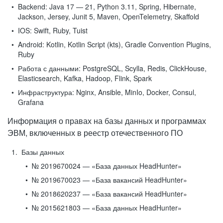
Backend:
Java 17 — 21, Python 3.11, Spring, Hibernate,
Jackson, Jersey, Junit 5, Maven, OpenTelemetry, Skaffold
IOS:
Swift, Ruby, Tuist
Android:
Kotlin, Kotlin Script (kts), Gradle Convention Plugins,
Ruby
Работа с данными:
PostgreSQL, Scylla, Redis, ClickHouse,
Elasticsearch, Kafka, Hadoop, Flink, Spark
Инфраструктура:
Nginx, Ansible, MinIo, Docker, Consul,
Grafana
Информация о правах на базы данных и программах
ЭВМ, включенных в реестр отечественного ПО
Базы данных
№ 2019670024 — «База данных HeadHunter»
№ 2019670023 — «База вакансий HeadHunter»
№ 2018620237 — «База вакансий HeadHunter»
№ 2015621803 — «База данных HeadHunter»