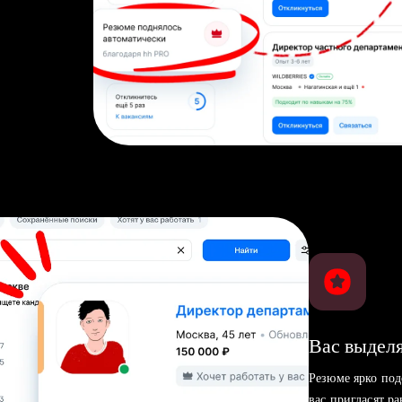
Вас выделя
Резюме ярко под
вас пригласят р