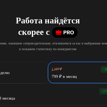
Работа найдётся
скорее
c
юме, напишем сопроводительные, откликнемся за вас в выбранные ко
и покажем статистику по конкурентам
1 195
₽
−3
еделю
799
₽
в месяц
−2 
3 месяца