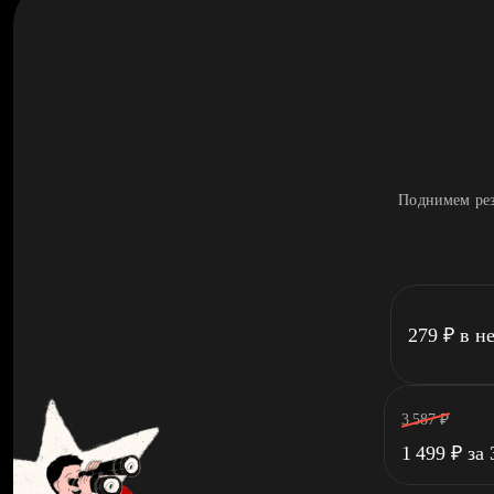
Поднимем рез
279
₽
в н
3 587
₽
1 499
₽
за 