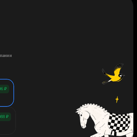
мпании
96
₽
088
₽