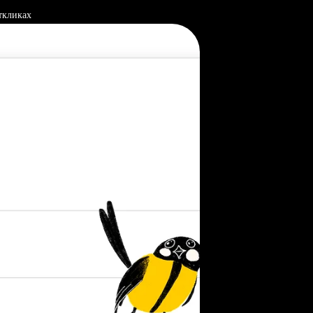
ткликах