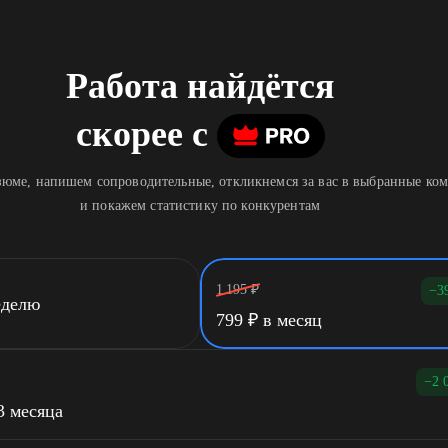
Работа найдётся
скорее
c
юме, напишем сопроводительные, откликнемся за вас в выбранные ко
и покажем статистику по конкурентам
1 195
₽
−3
еделю
799
₽
в месяц
−2 
3 месяца