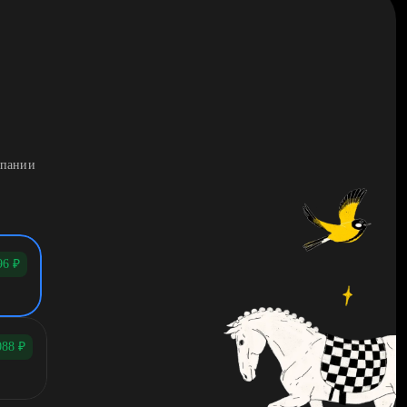
мпании
96
₽
088
₽