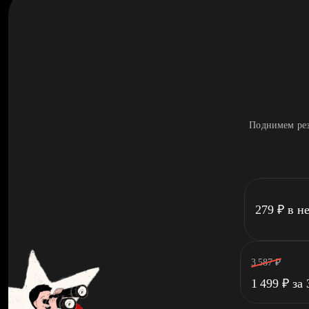
Поднимем рез
279
₽
в н
3 587
₽
1 499
₽
за 