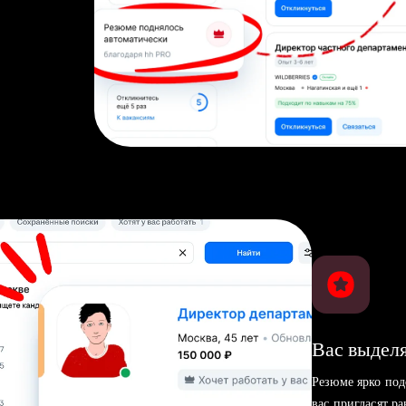
Вас выделя
Резюме ярко под
вас пригласят р