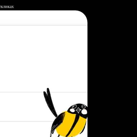
ткликах